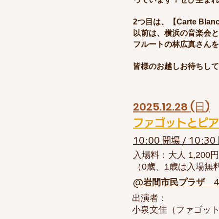
2つ目は、【Carte B
以前は、横浜の音楽会と
フルートの林広真さんを
皆様のお越しお待ちして
2025.12.28 (日
)
ファゴットとピア
10:00 開場 / 10:3
入場料：大人 1,200円 
​（0歳、1歳は入場無
@岩間市民プラザ 4階
出演者：
小泉文佳（ファゴッ