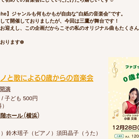
lanche】ジャンルも何もかもが自由な"白紙の音楽会"です。
して開催しておりましたが、今回は三鷹が舞台です！
お迎えし、この企画だからこその私のオリジナル曲もたくさん
おります❄️
ノと歌による0歳からの音楽会
0 開演
/ 子ども 500円
料）
ホール (横浜)
ト）鈴木瑶子（ピアノ）須田晶子（うた）