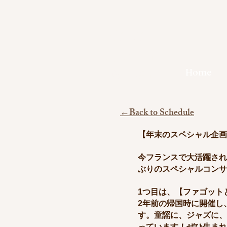
Yoko
Suzuki
Home
​鈴木 瑶子
←Back to Schedule
【年末のスペシャル企画‼
今フランスで大活躍され
ぶりのスペシャルコンサ
1つ目は、【ファゴット
2年前の帰国時に開催し
す。童謡に、ジャズに、
っています！ぜひ生まれ