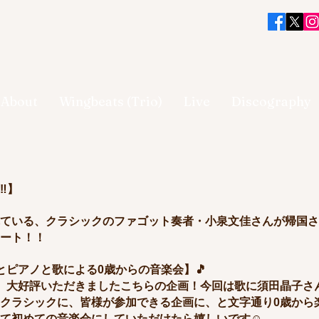
About
Wingbeats (Trio)
Live
Discography
️】
ている、クラシックのファゴット奏者・小泉文佳さんが帰国さ
ート！！
とピアノと歌による0歳からの音楽会】🎵
、大好評いただきましたこちらの企画！今回は歌に須田晶子さ
クラシックに、皆様が参加できる企画に、と文字通り0歳から
て初めての音楽会にしていただけたら嬉しいです☺️