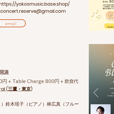
https://yokosmusic.base.shop/
.concert.reserve@gmail.com
e-mail
0 開演
00円 + Table Charge 800円 + 飲食代
ural (三鷹・東京)
ト）鈴木瑶子（ピアノ）林広真（フルー